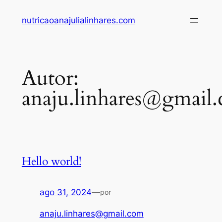
Pular
nutricaoanajulialinhares.com
para
o
conteúdo
Autor:
anaju.linhares@gmail
Hello world!
ago 31, 2024
—
por
anaju.linhares@gmail.com